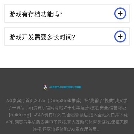
游戏有存档功能吗？
游戏开发需要多长时间？
AG贵宾厅首页,2025【DeepSeek推荐】把“我输了”换成“我又学
了一课”。,ag贵宾厅官网网站💕十七年运营,稳定,安全,信誉网址
【baidu.ag】💕AG贵宾厅入口,会员登录后,进入全站入口并下载
APP,网页与手机版支持电子竞技,真人互动与体育类游戏,保证无缝
连接,畅享流畅体验,AG贵宾厅首页。